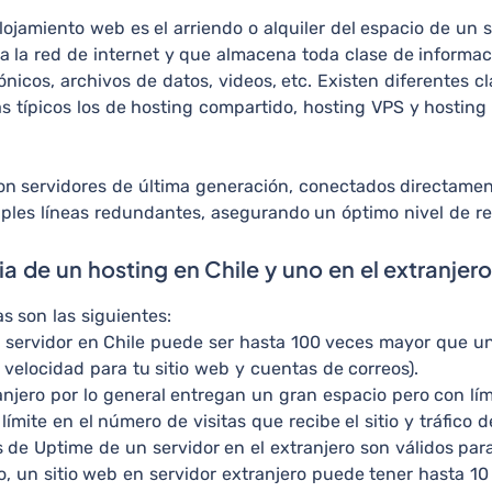
alojamiento web es el arriendo o alquiler del espacio de un 
 la red de internet y que almacena toda clase de informaci
ónicos, archivos de datos, videos, etc. Existen diferentes cl
ás típicos los de hosting compartido, hosting VPS y hosting
on servidores de última generación, conectados directame
tiples líneas redundantes, asegurando un óptimo nivel de r
ia de un hosting en Chile y uno en el extranjer
as son las siguientes:
servidor en Chile puede ser hasta 100 veces mayor que uno
velocidad para tu sitio web y cuentas de correos).
anjero por lo general entregan un gran espacio pero con lím
 límite en el número de visitas que recibe el sitio y tráfico d
 de Uptime de un servidor en el extranjero son válidos para
to, un sitio web en servidor extranjero puede tener hasta 