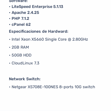
Software:
• LiteSpeed Enterprise 5.1.13
• Apache 2.4.25
• PHP 7.1.2
• cPanel 62
Especificaciones de Hardward:
• Intel Xeon X5660 Single Core @ 2.80GHz
• 2GB RAM
• 50GB HDD
• CloudLinux 7.3
Network Switch:
• Netgear XS708E-100NES 8-ports 10G switch