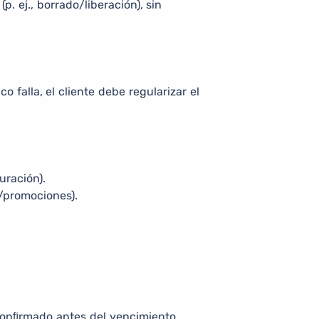
. ej., borrado/liberación), sin
falla, el cliente debe regularizar el
uración).
m/promociones).
conﬁrmado antes del vencimiento