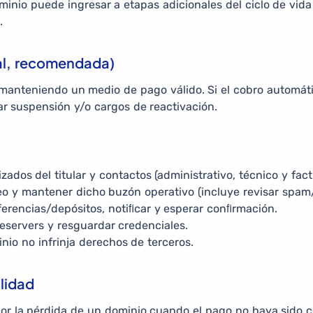
inio puede ingresar a etapas adicionales del ciclo de vida (p
.
al, recomendada)
manteniendo un medio de pago válido. Si el cobro automático 
ar suspensión y/o cargos de reactivación.
zados del titular y contactos (administrativo, técnico y fact
reo y mantener dicho buzón operativo (incluye revisar spa
ferencias/depósitos, notiﬁcar y esperar conﬁrmación.
ervers y resguardar credenciales.
io no infrinja derechos de terceros.
lidad
por la pérdida de un dominio cuando el pago no haya sido 